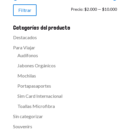
Precio
Precio
Precio:
$2.000
—
$10.000
Filtrar
mínimo
máxim
Categorías del producto
Destacados
Para Viajar
Audífonos
Jabones Orgánicos
Mochilas
Portapasaportes
Sim Card Internacional
Toallas Microfibra
Sin categorizar
Souvenirs