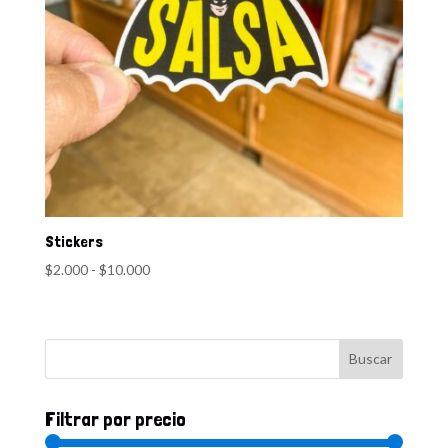
Stickers
Rango
$
2.000
-
$
10.000
de
precios:
desde
$2.000
hasta
$10.000
Filtrar por precio