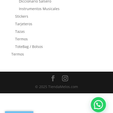
Diccionario Salsero
Instrumentos Musicales
Stickers
Tarjeteros
Tazas
Termos
ToteBag / Bolsos
Termos
© 2025 TiendaMelos.com